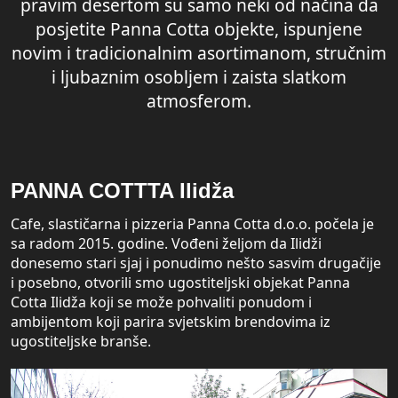
pravim desertom su samo neki od načina da
posjetite Panna Cotta objekte, ispunjene
novim i tradicionalnim asortimanom, stručnim
i ljubaznim osobljem i zaista slatkom
atmosferom.
PANNA COTTTA Ilidža
Cafe, slastičarna i pizzeria Panna Cotta d.o.o. počela je
sa radom 2015. godine. Vođeni željom da Ilidži
donesemo stari sjaj i ponudimo nešto sasvim drugačije
i posebno, otvorili smo ugostiteljski objekat Panna
Cotta Ilidža koji se može pohvaliti ponudom i
ambijentom koji parira svjetskim brendovima iz
ugostiteljske branše.