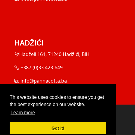
HADŽIĆI
Hadželi 161, 71240 Hadžići, BiH
+387 (0)33 423-649
info@pannacotta.ba
This website uses cookies to ensure you get
the best experience on our website.
Terms Of Use
|
Privacy Statement
Learn more
Got it!
Copyright 2026 by PANNA COTTA d.o.o.