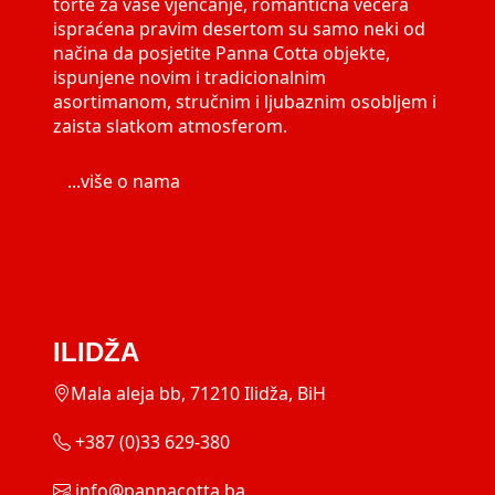
torte za vaše vjenčanje, romantična večera
ispraćena pravim desertom su samo neki od
načina da posjetite Panna Cotta objekte,
ispunjene novim i tradicionalnim
asortimanom, stručnim i ljubaznim osobljem i
zaista slatkom atmosferom.
...više o nama
ILIDŽA
Mala aleja bb, 71210 Ilidža, BiH
+387 (0)33 629-380
info@pannacotta.ba